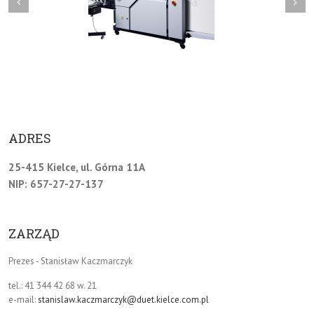
revious
ADRES
25-415 Kielce, ul. Górna 11A
NIP: 657-27-27-137
ZARZĄD
Prezes - Stanisław Kaczmarczyk
tel.: 41 344 42 68 w. 21
e-mail:
stanislaw.kaczmarczyk@duet.kielce.com.pl