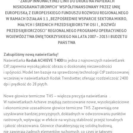
”ZAKUP INNOWACYJNEJ LINII DO DRUKU NA PAPIERACH
NISKOGRAMATUROWYCH” WSPÓŁFINANSOWANY PRZEZ UNIĘ
EUROPEJSKĄ Z EUROPEJSKIEGO FUNDUSZU ROZWOJU REGIONALNEGO
W RAMACH DZIAŁAŃ 1.1 „BEZPOŚREDNIE WSPARCIE SEKTORA MIKRO,
MAŁYCH I ŚREDNICH PRZEDSIĘBIORSTW OSI I „ ROZWÓJ
PRZEDSIĘBIORCZOŚCI” REGIONALNEGO PROGRAMU OPERACYJNEGO
WOJEWÓDZTWA ŚWIĘTOKRZYSKIEGO NA LATA 2007 – 2013 I BUDŻETU
PAŃSTWA
Zakupiliśmy nową naświetlarkę!
Naświetlarka
Kodak ACHIEVE T400
to jedna z najnowszych naświetlarek
CtP, zapewnia wysoką jakość obrazu o doskonałej niezawodności
i spójności. Model ten bazuje na sprawdzonej technologii CtP zastosowanej
wcześniej w naświetlarkach Kodak Trendsetter, oferując rozdzielczość 2400
dpi i prędkość do 28 płyt/h.
Nowe głowice termiczne TH5 – większa precyzja naświetlania .
W naświetlarkach Achieve znajdują zastosowanie nowe, wysokojakościowe
i ekonomicznie uzasadnione głowice termiczne TH5. Zapewniają one
uzyskiwanie bardziej precyzyjnych, dokładnych w odwzorowaniu punktów
rastrowych, wpływając w efekcie na wyższą stabilność przejść tonalnych
i jakość obrazowania. Głowice charakteryzują się solidną budową,
nie zawierają żadnych elementów ruchomych, co czyni je łatwymi