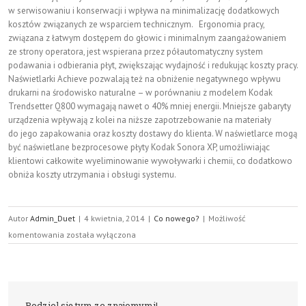
w serwisowaniu i konserwacji i wpływa na minimalizację dodatkowych
kosztów związanych ze wsparciem technicznym. Ergonomia pracy,
związana z łatwym dostępem do głowic i minimalnym zaangażowaniem
ze strony operatora, jest wspierana przez półautomatyczny system
podawania i odbierania płyt, zwiększając wydajność i redukując koszty pracy.
Naświetlarki Achieve pozwalają też na obniżenie negatywnego wpływu
drukarni na środowisko naturalne – w porównaniu z modelem Kodak
Trendsetter Q800 wymagają nawet o 40% mniej energii. Mniejsze gabaryty
urządzenia wpływają z kolei na niższe zapotrzebowanie na materiały
do jego zapakowania oraz koszty dostawy do klienta. W naświetlarce mogą
być naświetlane bezprocesowe płyty Kodak Sonora XP, umożliwiając
klientowi całkowite wyeliminowanie wywoływarki i chemii, co dodatkowo
obniża koszty utrzymania i obsługi systemu.
Autor
Admin_Duet
|
4 kwietnia, 2014
|
Co nowego?
|
Możliwość
Nowa
komentowania
została wyłączona
naświetlarka
Podziel się tym ze znajomymi!